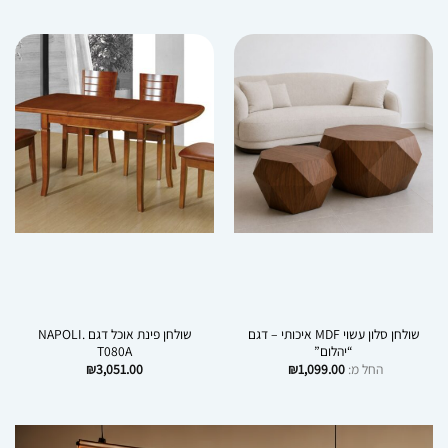
המקורי
הנוכחי
היה:
הוא:
₪2,031.00.
₪3,060.00.
שולחן סלון עשוי MDF איכותי – דגם
שולחן פינת אוכל דגם NAPOLI.
“יהלום”
T080A
החל מ:
1,099.00
₪
3,051.00
₪