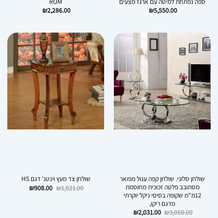
ספה נפתחת למיטה עם ארגז מצעים
ROM
₪
2,286.00
₪
5,550.00
שולחן סלוני. שולחן קפה עגול מפואר
שולחן צד מעץ וינטג' דגם HS
מסתובב פלטה זכוכית מחוסמת
המחיר
המחיר
₪
908.00
₪
1,021.00
המקורי
הנוכחי
12מ"מ שקופה בסיסי ניקל יוקרתי
היה:
הוא:
מדגם ריקו,
₪908.00.
₪1,021.00.
המחיר
המחיר
₪
2,031.00
₪
3,060.00