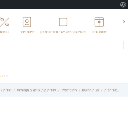
אודות
וורדפרס
‹
ארונות בגדים
מזנונים בהתאמה אישית תוצרת כחול לבן
שידות איפור
מבצעים
לג
תוכן
מבצעי
עמוד הבית
/
חנות רהיטים
/
ריהוט לסלון
/
יחידות קיר, מזנונים וקומודות
/
שידות / מ