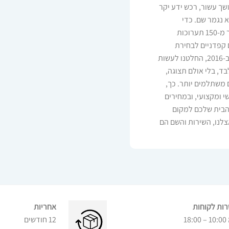
שך עשור, רכש ידע יקר
א נגמר שם. כדי
להבטיח שכל רהיט שנמכר דרכנו הוא הטוב ביותר, ביקרנו ביותר מ-150 תערוכות
 קפדניים לבחירת
הרהיטים שאנחנו מציעים – איכות, אחריות וגימור ללא פשרות. ב-2016, החלטנו לעשות
ד, בלי אולם תצוגה,
 משתלמים יותר. כך,
י ומקצועי, ובמחירים
פוך את הבית שלכם למקום
צלנו, השירות והשם הם
ות לקוחות
אחריות
18:00
12 חודשים