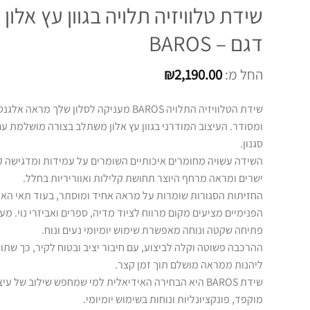
שידת טלוויזיה תלויה בגוון עץ אלון
דגם – BAROS
החל מ:
2,190.00
₪
שידת הטלוויזיה התלויה BAROS מעניקה לסלון שלך מראה אל
ומסודר. העיצוב המודרני בגוון עץ אלון משתלב בצורה מושלמת עם
סגנון.
השידה עשויה מחומרים איכותיים השומרים על עמידות ומדגישה קו
ישרים ומראה מרחף היוצר תחושת קלילות ואווריריות בחלל.
החזיתות הסגורות שומרות על מראה אחיד ומוסתר, בעוד תאי האח
הפנימיים מציעים מקום מרווח לציוד מדיה, ספרים ואביזרי נוי. מ
פתיחה שקטה ונוחה מאפשרת שימוש יומיומי נעים ונוח.
ההרכבה פשוטה וקלה לביצוע, עם חיבור יציב ובטוח לקיר, כך שתו
ליהנות ממראה מושלם תוך זמן קצר.
שידת BAROS היא הבחירה האידיאלית למי שמחפש שילוב של עיצ
מוקפד, פונקציונליות ונוחות בשימוש יומיומי.