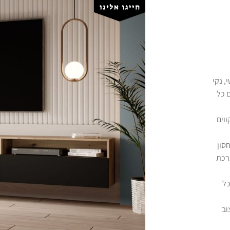
גנטי, נקי
 כל
וים
סון
ערכת
כל
וב