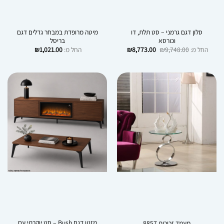
סלון דגם גרמני – סט תלת, דו
מיטה מרופדת במבחר גדלים דגם
וכורסא
בריסל
החל מ:
9,748.00
₪
8,773.00
₪
החל מ:
1,021.00
₪
מזנון דגם Bush – סט יוקרתי עם
מעמד זכוכית 8857