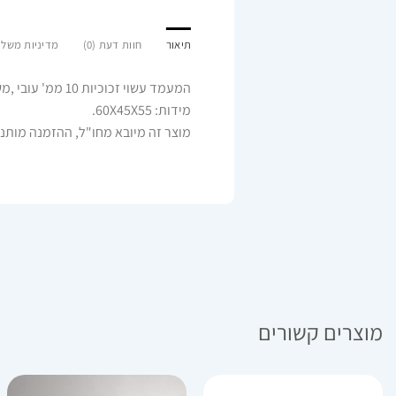
תיאור
חוות דעת (0)
מדיניות משלו
המעמד עשוי זכוכיות 10 ממ' עובי ,משולב רגל ניקל ,רמת גימור גבוהה ביותר. תואם לשולחן היוקרתי T-917
מידות: 60X45X55.
מוצר זה מיובא מחו"ל, ההזמנה מותנ
מוצרים קשורים