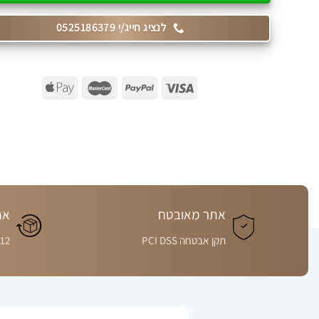
לנציג חייג/י 0525186379
אתר מאובטח
אח
תקן אבטחה PCI DSS
12 חודשים