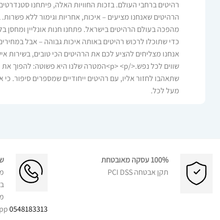
רהיטים ברחבי העולם. בזכות החוויות האלה, פיתחנו סטנדרטים
מהפכה בעולם הרהיטים בישראל. פתחנו חנות אונליין ומחסן בלב
כדי שתוכלו לרכוש רהיטים באותה איכות גבוהה – אבל במחירים
אנחנו מצליחים להציע לכם את הרהיטים הכי טובים, בשירות איש
שווים לכל נפש.</p> <p>המטרה שלנו היא פשוטה: לה
שתאהבו לחזור אליו, עם רהיטים ייחודיים שמספרים סיפור. כי א
מעל לכל.
100% עסקה מאובטחת
שר
תקן אבטחה PCI DSS
מ 10:00 – 
בט
מי
0548183313
WhatsApp בלבד