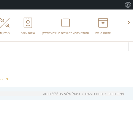
אודות
וורדפרס
‹
ארונות בגדים
מזנונים בהתאמה אישית תוצרת כחול לבן
שידות איפור
מבצעים
לג
תוכן
מבצעי
עמוד הבית
/
חנות רהיטים
/
חיסול מלאי עד 50% הנחה