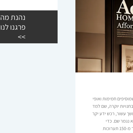
נהנת מהש
פרגנו לנו
>>
לריהוט שמוסיפים חמימות ואופי
ה החל את דרכו בשנת 2006 בעבודה בחנויות יוקרה, שם למד
שך עשור, רכש ידע יקר
א נגמר שם. כדי
להבטיח שכל רהיט שנמכר דרכנו הוא הטוב ביותר, ביקרנו ביותר מ-150 תערוכות