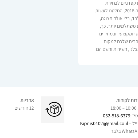
 קפדניים לבחירת
הרהיטים שאנחנו מציעים – איכות, אחריות וגימור ללא פשרות. ב-2016, החלטנו לעשות
ד, בלי אולם תצוגה,
 משתלמים יותר. כך,
י ומקצועי, ובמחירים
פוך את הבית שלכם למקום
צלנו, השירות והשם הם
ות לקוחות
אחריות
18:00
12 חודשים
ל':
052-518-6379
יל –
Kipnis0402@gmail.co.il