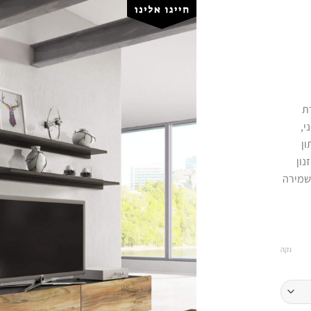
רת
י,
ון
נון
 שמירה
נקה