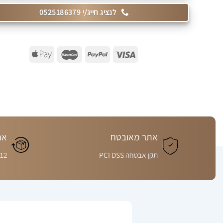
לנציג חייג/י 0525186379
אתר מאובטח
אח
תקן אבטחה PCI DSS
12 חודשים