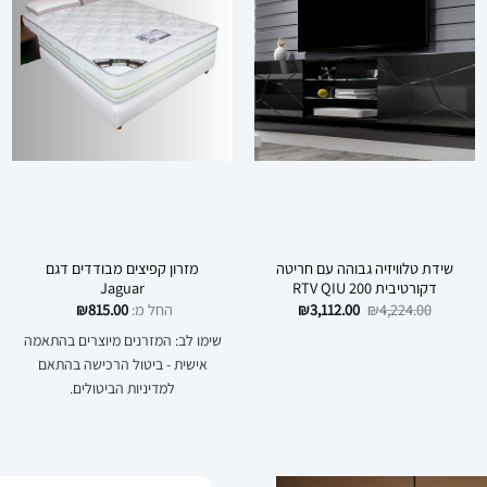
שידת טלוויזיה גבוהה עם חריטה
מזרון קפיצים מבודדים דגם
דקורטיבית RTV QIU 200
Jaguar
המחיר
המחיר
4,224.00
₪
3,112.00
₪
החל מ:
815.00
₪
המקורי
הנוכחי
₪
היה:
הוא:
שימו לב: המזרנים מיוצרים בהתאמה
₪3,112.00.
₪4,224.00.
אישית - ביטול הרכישה בהתאם
למדיניות הביטולים.