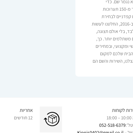
א נגמר שם. כדי
להבטיח שכל רהיט שנמכר דרכנו הוא הטוב ביותר, ביקרנו ביותר מ-150 תערוכות
 קפדניים לבחירת
הרהיטים שאנחנו מציעים – איכות, אחריות וגימור ללא פשרות. ב-2016, החלטנו לעשות
ד, בלי אולם תצוגה,
 משתלמים יותר. כך,
י ומקצועי, ובמחירים
פוך את הבית שלכם למקום
צלנו, השירות והשם הם
ות לקוחות
אחריות
18:00
12 חודשים
ל':
052-518-6379
יל –
Kipnis0402@gmail.co.il