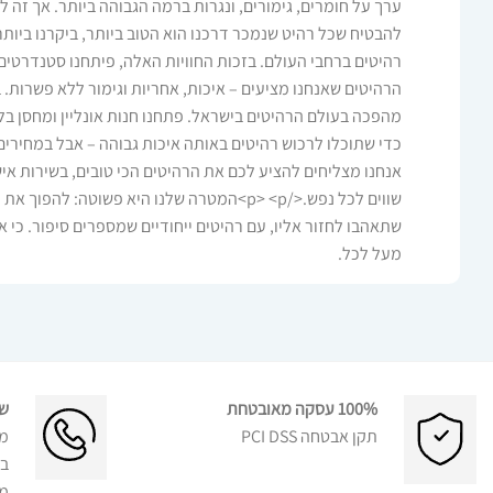
ערך על חומרים, גימורים, ונגרות ברמה הגבוהה ביותר. אך זה ל
רהיטים ברחבי העולם. בזכות החוויות האלה, פיתחנו סטנדרטים
מהפכה בעולם הרהיטים בישראל. פתחנו חנות אונליין ומחסן בלב
כדי שתוכלו לרכוש רהיטים באותה איכות גבוהה – אבל במחירים
אנחנו מצליחים להציע לכם את הרהיטים הכי טובים, בשירות איש
שווים לכל נפש.</p> <p>המטרה שלנו היא פשוטה: לה
שתאהבו לחזור אליו, עם רהיטים ייחודיים שמספרים סיפור. כי א
מעל לכל.
100% עסקה מאובטחת
שר
תקן אבטחה PCI DSS
מ 10:00 – 
בט
מי