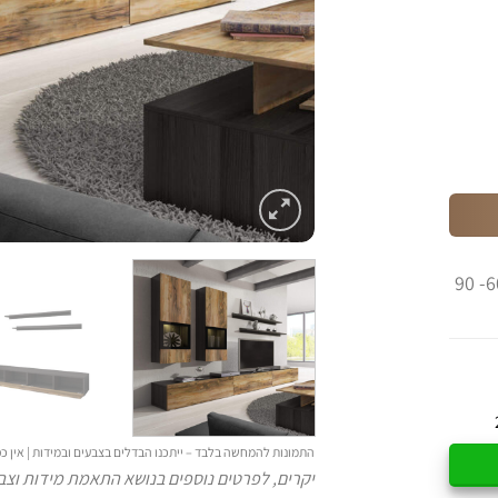
במלאי: עד 14 ימי עסקים | בהזמנה: בין 60- 90
התמונות להמחשה בלבד – ייתכנו הבדלים בצבעים ובמידות | אין
יקרים, לפרטים נוספים בנושא התאמת מידות וצבע