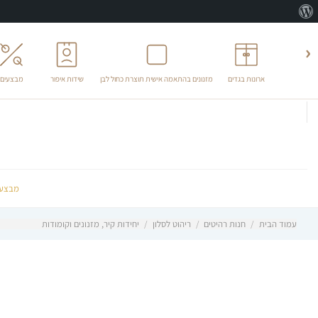
אודות
וורדפרס
‹
ארונות בגדים
מזנונים בהתאמה אישית תוצרת כחול לבן
שידות איפור
מבצעים
לג
תוכן
מבצעי
עמוד הבית
/
חנות רהיטים
/
ריהוט לסלון
/
יחידות קיר, מזנונים וקומודות