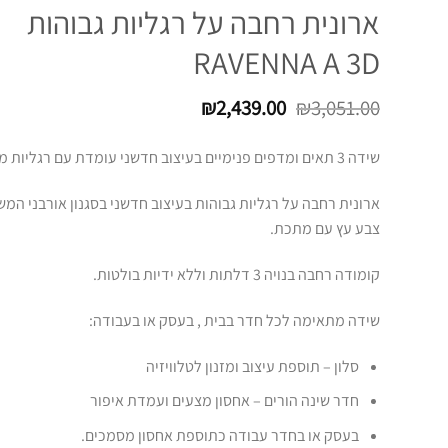
ארונית רחבה על רגליות גבוהות
RAVENNA A 3D
המחיר
המחיר
₪
2,439.00
₪
3,051.00
המקורי
הנוכחי
היה:
הוא:
שידה 3 תאים ומדפים פנימיים בעיצוב חדשני עומדת עם רגליות מוזהבות
₪2,439.00.
₪3,051.00.
ארונית רחבה על רגליות גבוהות בעיצוב חדשני בסגנון אורבני המ
צבע עץ עם מתכת.
קומודה רחבה בנויה 3 דלתות וללא ידיות בולטות.
שידה מתאימה לכל חדר בבית , בעסק או בעבודה:
סלון – תוספת עיצוב ומזנון לטלוויזיה
חדר שינה הורים – אחסון מצעים ועמדת איפור
בעסק או בחדר עבודה כתוספת אחסון מסמכים.