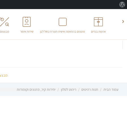
אודות
וורדפרס
‹
ארונות בגדים
מזנונים בהתאמה אישית תוצרת כחול לבן
שידות איפור
מבצעים
לג
תוכן
מבצעי
עמוד הבית
/
חנות רהיטים
/
ריהוט לסלון
/
יחידות קיר, מזנונים וקומודות