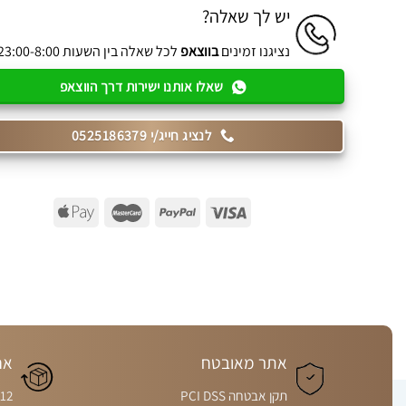
יש לך שאלה?
נציגנו זמינים
בווצאפ
לכל שאלה בין השעות 23:00-8:00
שאלו אותנו ישירות דרך הווצאפ
לנציג חייג/י 0525186379
אתר מאובטח
אח
תקן אבטחה PCI DSS
12 חודשים