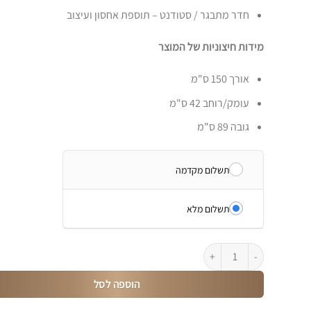
חדר מתבגר / סטודנט – תוספת אחסון ועיצוב
מידות חיצוניות של המוצר
אורך 150 ס"מ
עומק/רוחב 42 ס"מ
גובה 89 ס"מ
תשלום מקדמה
תשלום מלא
כמות של ארונית רחבה על רגליות גבוהות RAVENNA A 3D
הוספה לסל