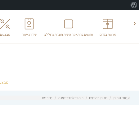
אודות
וורדפרס
‹
ארונות בגדים
מזנונים בהתאמה אישית תוצרת כחול לבן
שידות איפור
מבצעים
לג
תוכן
מבצעי
עמוד הבית
/
חנות רהיטים
/
ריהוט לחדר שינה
/
מזרנים