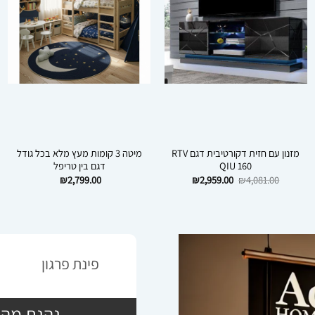
מזנון עם חזית דקורטיבית דגם RTV
מיטה 3 קומות מעץ מלא בכל גודל
QIU 160
דגם בין טריפל
המחיר
המחיר
₪
2,799.00
₪
2,959.00
₪
4,081.00
המקורי
הנוכחי
היה:
הוא:
₪2,959.00.
₪4,081.00.
פינת פרגון
נהנת מהש