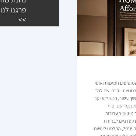
פרגנו לנו
>>
לריהוט שמוסיפים חמימות ואופי
ה החל את דרכו בשנת 2006 בעבודה בחנויות יוקרה, שם למד
שך עשור, רכש ידע יקר
א נגמר שם. כדי
להבטיח שכל רהיט שנמכר דרכנו הוא הטוב ביותר, ביקרנו ביותר מ-150 תערוכות
 קפדניים לבחירת
הרהיטים שאנחנו מציעים – איכות, אחריות וגימור ללא פשרות. ב-2016, החלטנו לעשות