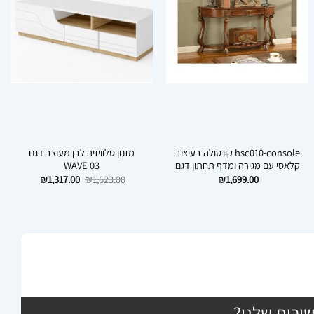
hsc010-console קונסולה בעיצוב
מזנון טלוויזיה לבן מעוצב דגם
קלאסי עם מגירה ומדף תחתון דגם
WAVE 03
המחיר
המחיר
₪
1,317.00
₪
1,623.00
₪
1,699.00
המקורי
הנוכחי
היה:
הוא:
₪1,317.00.
₪1,623.00.
ירות שלנו?