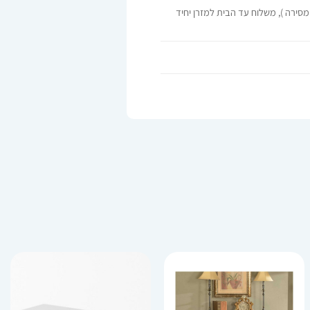
1- 18:00, משלוח עד הבית למזרן זוגי (+200 שח לתשלום בעת מסירה ), משלוח עד הבית למזרן יחיד