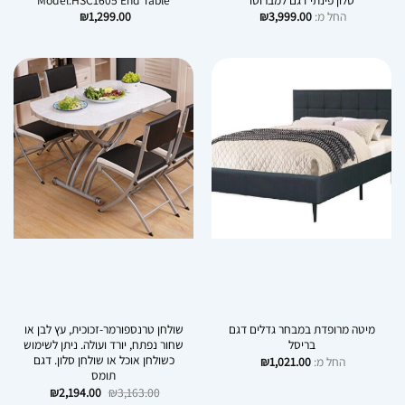
סלון פינתי דגם למברוסו
Model:HSC1605 End Table
החל מ:
3,999.00
₪
1,299.00
₪
מיטה מרופדת במבחר גדלים דגם
שולחן טרנספורמר-זכוכית, עץ לבן או
בריסל
שחור נפתח, יורד ועולה. ניתן לשימוש
כשולחן אוכל או שולחן סלון. דגם
החל מ:
1,021.00
₪
תומס
המחיר
המחיר
₪
2,194.00
₪
3,163.00
המקורי
הנוכחי