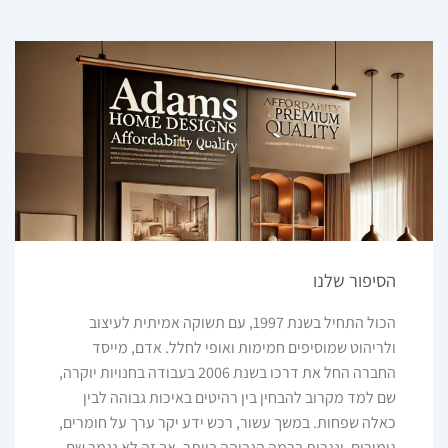
היה:
הוא:
₪2,194.00.
₪3,163.00.
הסיפור שלנו
הכול התחיל בשנת 1997, עם תשוקה אמיתית לעיצוב
ולריהוט שמוסיפים חמימות ואופי לחלל. אדם, מייסד
החברה החל את דרכו בשנת 2006 בעבודה בחנויות יוקרה,
שם למד מקרוב להבחין בין רהיטים באיכות גבוהה לבין
כאלה שפחות. במשך עשור, רכש ידע יקר ערך על חומרים,
גימורים, ונגרות ברמה הגבוהה ביותר. אך זה לא נגמר שם.