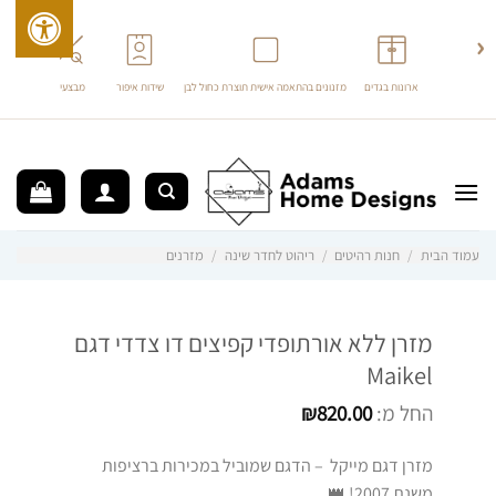
›
‹
ארונות בגדים
מזנונים בהתאמה אישית תוצרת כחול לבן
שידות איפור
מבצעים
ריהוט 
לג
תוכן
עמוד הבית
/
חנות רהיטים
/
ריהוט לחדר שינה
/
מזרנים
מזרן ללא אורתופדי קפיצים דו צדדי דגם
Maikel
החל מ:
820.00
₪
מזרן דגם מייקל – הדגם שמוביל במכירות ברציפות
משנת 2007! 👑