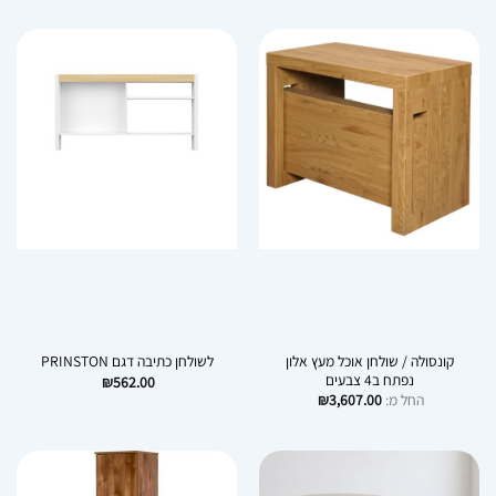
היה:
הוא:
₪3,306.00.
₪4,183.00.
קונסולה / שולחן אוכל מעץ אלון
לשולחן כתיבה דגם PRINSTON
נפתח ב4 צבעים
₪
562.00
החל מ:
3,607.00
₪