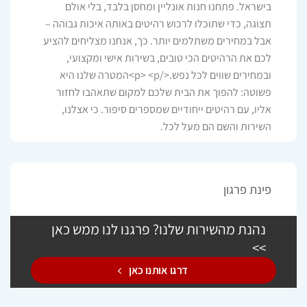
בישראל. פתחנו חנות אונליין ומחסן בלבד, בלי אולם
תצוגה, כדי שתוכלו לרכוש רהיטים באותה איכות גבוהה –
אבל במחירים משתלמים יותר. כך, אנחנו מצליחים להציע
לכם את הרהיטים הכי טובים, בשירות אישי ומקצועי,
ובמחירים שווים לכל נפש.</p> <p>המטרה שלנו היא
פשוטה: להפוך את הבית שלכם למקום שתאהבו לחזור
אליו, עם רהיטים ייחודיים שמספרים סיפור. כי אצלנו,
השירות והשם הם מעל לכל.
פינת פרגון
נהנת מהשירות שלנו? פרגנו לנו ממש כאן
>>
דרגו אותנו כאן