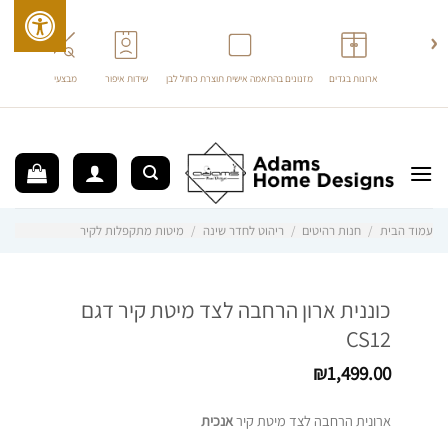
›
‹
ארונות בגדים
מזנונים בהתאמה אישית תוצרת כחול לבן
שידות איפור
מבצעים
ריהוט 
לג
תוכן
עמוד הבית
/
חנות רהיטים
/
ריהוט לחדר שינה
/
מיטות מתקפלות לקיר
כוננית ארון הרחבה לצד מיטת קיר דגם
CS12
₪
1,499.00
ארונית הרחבה לצד מיטת קיר
אנכית