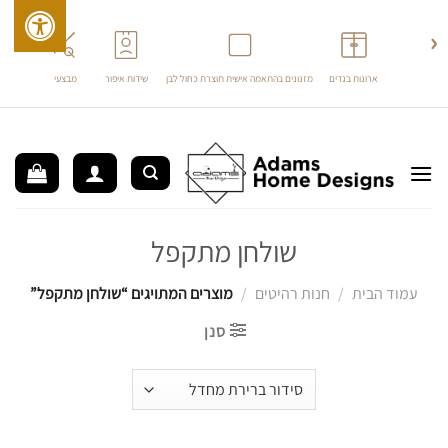
›
‹
ארונות בגדים
מזנונים בהתאמה אישית תוצרת כחול לבן
שידות איפור
מבצעים
ריהוט 
לג
תוכן
שולחן מתקפל
עמוד הבית
/
חנות רהיטים
/
מוצרים המתויגים “שולחן מתקפל”
סנן