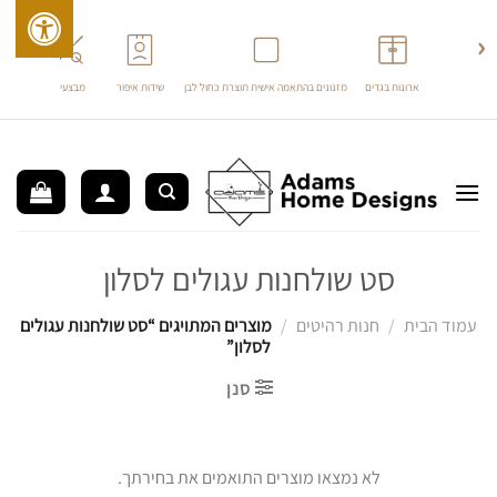
›
‹
ארונות בגדים
מזנונים בהתאמה אישית תוצרת כחול לבן
שידות איפור
מבצעים
ריהוט 
לג
תוכן
סט שולחנות עגולים לסלון
עמוד הבית
/
חנות רהיטים
/
מוצרים המתויגים “סט שולחנות עגולים
לסלון”
סנן
לא נמצאו מוצרים התואמים את בחירתך.