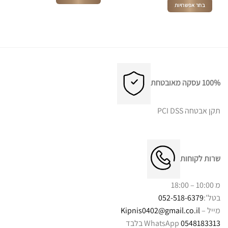
בחר אפשרויות
למוצר
למוצר
זה
זה
יש
יש
מספר
מספר
סוגים.
סוגים.
ניתן
ניתן
לבחור
לבחור
100% עסקה מאובטחת
את
את
האפשרויות
האפשרויות
בעמוד
תקן אבטחה PCI DSS
בעמוד
המוצר
המוצר
שרות לקוחות
מ 10:00 – 18:00
בטל':
052-518-6379
מייל –
Kipnis0402@gmail.co.il
0548183313
WhatsApp בלבד