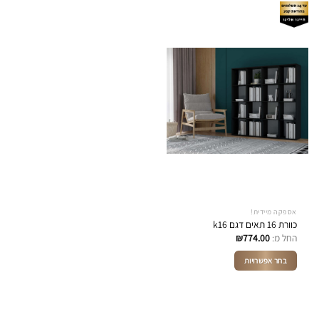
אספקה מיידית!
כוורת 16 תאים דגם k16
החל מ:
774.00
₪
בחר אפשרויות
למוצר
זה
יש