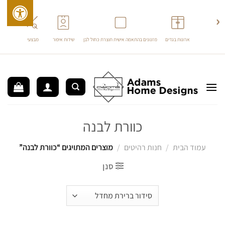
›
‹
ארונות בגדים
מזנונים בהתאמה אישית תוצרת כחול לבן
שידות איפור
מבצעים
ריהוט 
לג
תוכן
כוורת לבנה
עמוד הבית
/
חנות רהיטים
/
מוצרים המתויגים “כוורת לבנה”
סנן