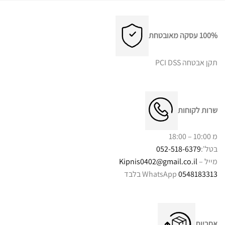
מספר
סוגים.
ניתן
לבחור
100% עסקה מאובטחת
את
האפשרויות
תקן אבטחה PCI DSS
בעמוד
המוצר
שרות לקוחות
מ 10:00 – 18:00
בטל':
052-518-6379
מייל –
Kipnis0402@gmail.co.il
0548183313
WhatsApp בלבד
אחריות