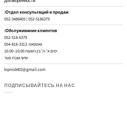
договоренности
Отдел консультаций и продаж:
052-3488405
|
052-5186379
Обслуживание клиентов:
052-518-6379
וואטסאפ: 054-818-3313
ימים א'-ה' בין השעות 10:00–16:00
שישי ושבת סגור
kipnis0402@gmail.com
ПОДПИСЫВАЙТЕСЬ НА НАС