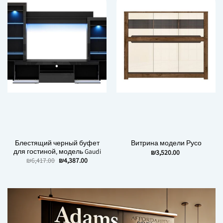
Блестящий черный буфет
Витрина модели Русо
для гостиной, модель Gaudi
₪
3,520.00
Первоначальная
Текущая
₪
6,417.00
₪
4,387.00
цена
цена:
составляла
₪4,387.00.
₪6,417.00.