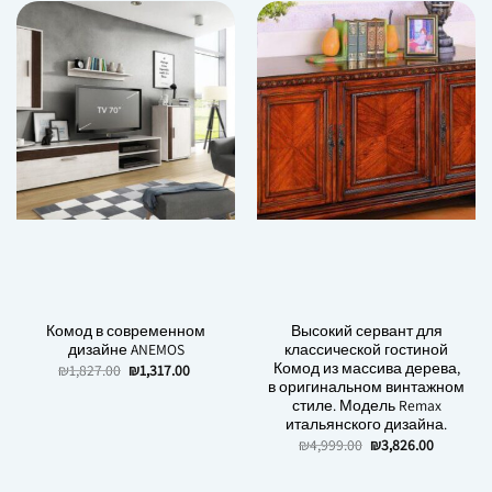
Комод в современном
Высокий сервант для
дизайне ANEMOS
классической гостиной
Комод из массива дерева,
Первоначальная
Текущая
₪
1,827.00
₪
1,317.00
цена
цена:
в оригинальном винтажном
составляла
₪1,317.00.
стиле. Модель Remax
₪1,827.00.
итальянского дизайна.
Первоначальная
Текуща
₪
4,999.00
₪
3,826.00
цена
цена:
составляла
₪3,826.0
₪4,999.00.