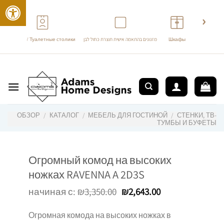
›
‹
Трюмо / Туалетные столики
מזנונים בהתאמה אישית תוצרת כחול לבן
Шкафы
перейти
к
содержанию
ОБЗОР
/
КАТАЛОГ
/
МЕБЕЛЬ ДЛЯ ГОСТИНОЙ
/
СТЕНКИ, ТВ-
ТУМБЫ И БУФЕТЫ
Огромный комод на высоких
ножках RAVENNA A 2D3S
начиная с:
₪
3,350.00
₪
2,643.00
Огромная комода на высоких ножках в