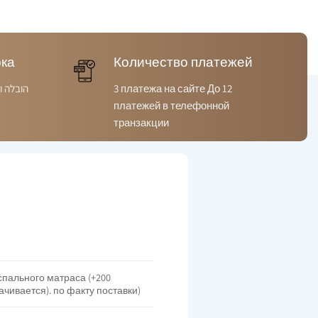
рка
Количество платежей
הובלה ו
3 платежа на сайте До 12
платежей в телефонной
транзакции
успального матраса (+200
чивается). по факту поставки)