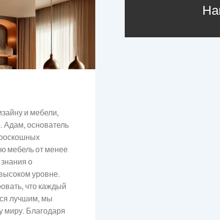
На
изайну и мебели,
. Адам, основатель
в роскошных
ую мебель от менее
 знания о
 высоком уровне.
ровать, что каждый
тся лучшим, мы
у миру. Благодаря