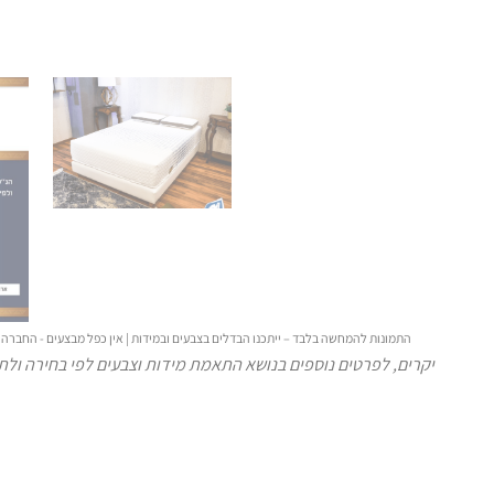
התמונות להמחשה בלבד – ייתכנו הבדלים בצבעים ובמידות | אין כפל מבצעים - הח.
יקרים, לפרטים נוספים בנושא התאמת מידות וצבעים לפי בחירה ולתי