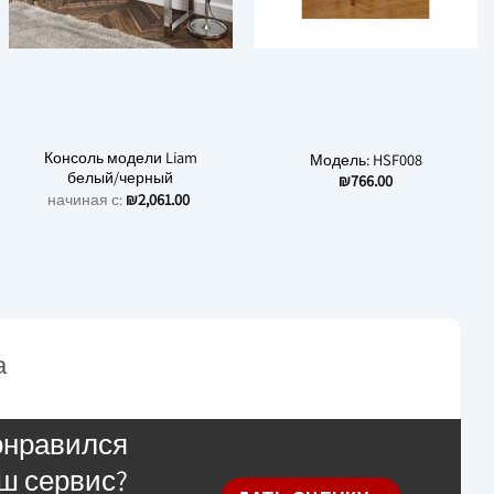
Консоль модели Liam
Модель: HSF008
белый/черный
₪
766.00
начиная с:
₪
2,061.00
а
онравился
ш сервис?