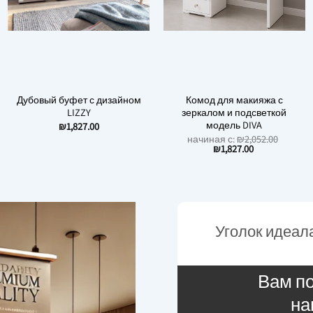
Дубовый буфет с дизайном
Комод для макияжа с
LIZZY
зеркалом и подсветкой
модель DIVA
₪
1,827.00
начиная с:
₪
2,052.00
₪
1,827.00
Уголок идеал
Вам п
на