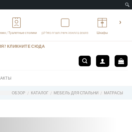
Пои
‹
юмо / Туалетные столики
מזנונים בהתאמה אישית תוצרת כחול לבן
Шкафы
ИЯ? КЛИКНИТЕ СЮДА
ТАКТЫ
ОБЗОР
/
КАТАЛОГ
/
МЕБЕЛЬ ДЛЯ СПАЛЬНИ
/
МАТРАСЫ