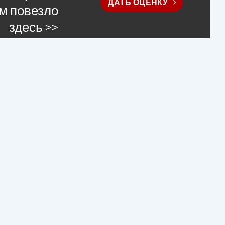
ДАТЬ ОЦЕНКУ
м повезло
здесь >>