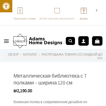
›
‹
Трюмо / Туалетные столики
מזנונים בהתאמה אישית תוצרת כחול לבן
Шкафы
перейти
к
содержанию
ОБЗОР
/
КАТАЛОГ
/
РАСПРОДАЖА ТОВАРА СО СКИДКОЙ ДО
50%
Металлическая библиотека с 7
полками – ширина 120 см
₪
2,190.00
Книжная полка в современном дизайне из