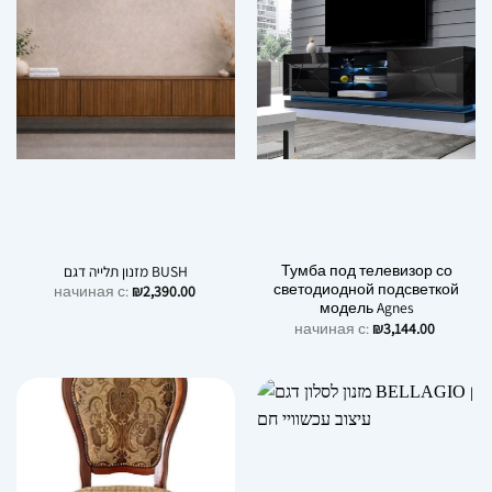
Тумба под телевизор со
מזנון תלייה דגם BUSH
светодиодной подсветкой
начиная с:
₪
2,390.00
модель Agnes
начиная с:
₪
3,144.00