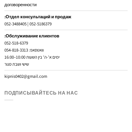
договоренности
Отдел консультаций и продаж:
052-3488405
|
052-5186379
Обслуживание клиентов:
052-518-6379
וואטסאפ: 054-818-3313
ימים א'-ה' בין השעות 10:00–16:00
שישי ושבת סגור
kipnis0402@gmail.com
ПОДПИСЫВАЙТЕСЬ НА НАС