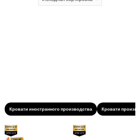
Категория
Шкафы-кровати трансформеры
Предлагает вам идеальное сочетание
функциональности и современного дизайна. Если
вы ищете умный способ использовать
пространство в небольших спальнях, гостевых
комнатах или студиях, эти кровати — идеальное
решение для вас. Кровати обеспечивают полный
комфорт во время сна, а в остальное время
исчезают в стене или шкафу, оставляя
пространство свободным для повседневных дел.
Кровати иностранного производства
Кровати произво