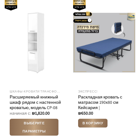
имеет
несколько
вариаций.
Опции
можно
выбрать
на
странице
товара.
ШКАФЫ-КРОВАТИ ТРАНСФОРМЕРЫ
ЭКСПРЕСС!
Расширяемый книжный
Раскладная кровать с
шкаф рядом с настенной
матрасом 190х80 см
кроватью, модель CP-08
Кейсария |
начиная с:
₪
1,820.00
₪
650.00
ВЫБЕРИТЕ
В КОРЗИНУ
ПАРАМЕТРЫ
Этот