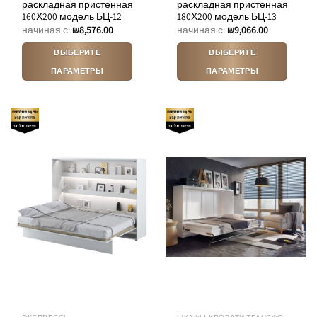
раскладная пристенная
раскладная пристенная
160Х200 модель БЦ-12
180Х200 модель БЦ-13
начиная с:
₪
8,576.00
начиная с:
₪
9,066.00
ВЫБЕРИТЕ
ВЫБЕРИТЕ
ПАРАМЕТРЫ
ПАРАМЕТРЫ
Этот
Этот
товар
товар
имеет
имеет
несколько
несколько
вариаций.
вариаций.
Опции
Опции
можно
можно
выбрать
выбрать
на
на
странице
странице
товара.
товара.