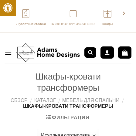
›
‹
Трюмо / Туалетные столики
מזנונים בהתאמה אישית תוצרת כחול לבן
Шкафы
перейти
к
содержанию
Шкафы-кровати
трансформеры
ОБЗОР
/
КАТАЛОГ
/
МЕБЕЛЬ ДЛЯ СПАЛЬНИ
/
ШКАФЫ-КРОВАТИ ТРАНСФОРМЕРЫ
ФИЛЬТРАЦИЯ