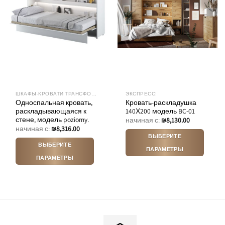
выбрать
странице
на
товара.
странице
товара.
ШКАФЫ-КРОВАТИ ТРАНСФОРМЕРЫ
ЭКСПРЕСС!
Односпальная кровать,
Кровать-раскладушка
раскладывающаяся к
140Х200 модель BC-01
стене, модель poziomy.
начиная с:
₪
8,130.00
начиная с:
₪
8,316.00
ВЫБЕРИТЕ
ВЫБЕРИТЕ
ПАРАМЕТРЫ
ПАРАМЕТРЫ
Этот
Этот
товар
товар
имеет
имеет
несколько
несколько
вариаций.
вариаций.
Опции
Опции
можно