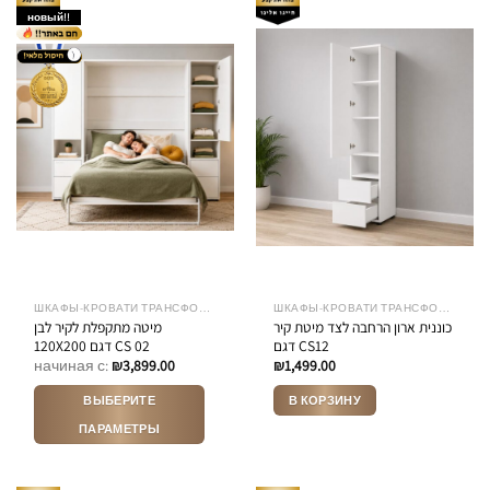
новый!!
несколько
несколько
вариаций.
вариаций.
Опции
Опции
можно
можно
выбрать
выбрать
на
на
странице
странице
товара.
товара.
ШКАФЫ-КРОВАТИ ТРАНСФОРМЕРЫ
ШКАФЫ-КРОВАТИ ТРАНСФОРМЕРЫ
כוננית ארון הרחבה לצד מיטת קיר
מיטה מתקפלת לקיר לבן
דגם CS12
120X200 דגם CS 02
начиная с:
₪
3,899.00
₪
1,499.00
ВЫБЕРИТЕ
В КОРЗИНУ
ПАРАМЕТРЫ
Этот
товар