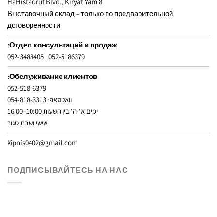
8 HaHistadrut Blvd., Kiryat Yam
Выставочный склад – только по предварительной
договоренности
Отдел консультаций и продаж:
052-3488405
|
052-5186379
Обслуживание клиентов:
052-518-6379
וואטסאפ: 054-818-3313
ימים א'-ה' בין השעות 10:00–16:00
שישי ושבת סגור
kipnis0402@gmail.com
ПОДПИСЫВАЙТЕСЬ НА НАС