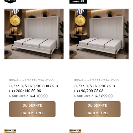
новый!!
несколько
несколько
вариаций.
вариаций.
Опции
Опции
можно
можно
выбрать
выбрать
на
на
странице
странице
товара.
товара.
ШКАФЫ-КРОВАТИ ТРАНСФОРМЕРЫ
ШКАФЫ-КРОВАТИ ТРАНСФОРМЕРЫ
מיטה מתקפלת לקיר אופקית
מיטה זוגית מתקפלת לקיר אופקית
90/200 דגם CS 08
140×200 דגם SC-06
начиная с:
₪
4,200.00
начиная с:
₪
3,899.00
ВЫБЕРИТЕ
ВЫБЕРИТЕ
ПАРАМЕТРЫ
ПАРАМЕТРЫ
Этот
Этот
товар
товар
имеет
имеет