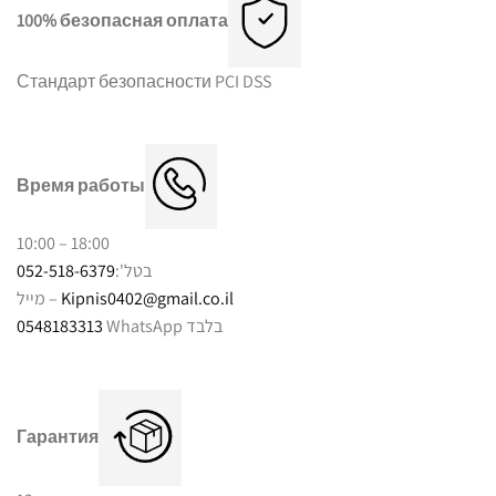
можно
100% безопасная оплата
выбрать
выбрать
на
на
странице
Стандарт безопасности PCI DSS
странице
товара.
товара.
Время работы
10:00 – 18:00
052-518-6379
בטל':
מייל –
Kipnis0402@gmail.co.il
0548183313
WhatsApp בלבד
Гарантия