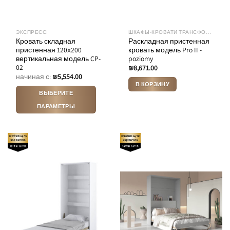
ЭКСПРЕСС!
ШКАФЫ-КРОВАТИ ТРАНСФОРМЕРЫ
Кровать складная
Раскладная пристенная
пристенная 120х200
кровать модель Pro II -
вертикальная модель CP-
poziomy
02
₪
8,671.00
начиная с:
₪
5,554.00
В КОРЗИНУ
ВЫБЕРИТЕ
ПАРАМЕТРЫ
Этот
товар
имеет
несколько
вариаций.
Опции
можно
выбрать
на
странице
товара.