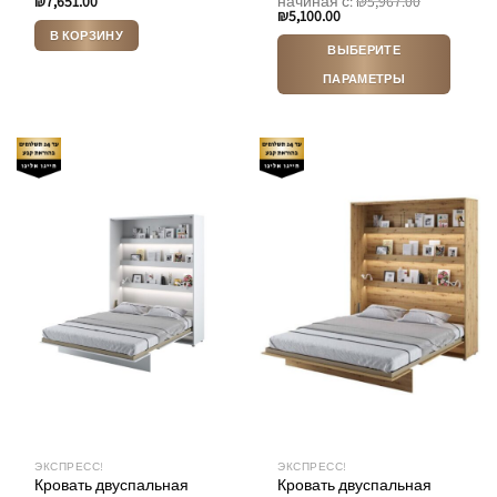
₪
7,651.00
начиная с:
₪
5,967.00
₪
5,100.00
В КОРЗИНУ
ВЫБЕРИТЕ
ПАРАМЕТРЫ
Этот
товар
имеет
несколько
вариаций.
Опции
можно
выбрать
на
странице
товара.
ЭКСПРЕСС!
ЭКСПРЕСС!
Кровать двуспальная
Кровать двуспальная