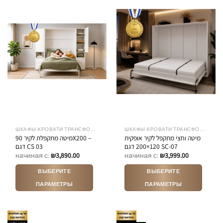
вариаций.
вариаций.
Опции
Опции
можно
можно
выбрать
выбрать
на
на
странице
странице
товара.
товара.
ШКАФЫ-КРОВАТИ ТРАНСФОРМЕРЫ
ШКАФЫ-КРОВАТИ ТРАНСФОРМЕРЫ
מיטה וחצי מתקפל לקיר אופקית
מיטה מתקפלת לקיר 90X200 –
120×200 דגם SC-07
דגם CS 03
начиная с:
₪
3,890.00
начиная с:
₪
3,999.00
ВЫБЕРИТЕ
ВЫБЕРИТЕ
ПАРАМЕТРЫ
ПАРАМЕТРЫ
Этот
Этот
товар
товар
имеет
имеет