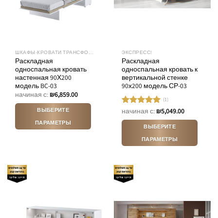
ШКАФЫ-КРОВАТИ ТРАНСФОРМЕРЫ
ЭКСПРЕСС!
Раскладная
Раскладная
односпальная кровать
односпальная кровать к
настенная 90Х200
вертикальной стенке
модель BC-03
90х200 модель СР-03
начиная с:
₪
6,859.00
(1)
ВЫБЕРИТЕ
начиная с:
₪
5,049.00
Оценка
5.00
из 5
ПАРАМЕТРЫ
ВЫБЕРИТЕ
Этот
ПАРАМЕТРЫ
товар
Этот
имеет
товар
несколько
имеет
вариаций.
несколько
Опции
вариаций.
можно
Опции
выбрать
можно
на