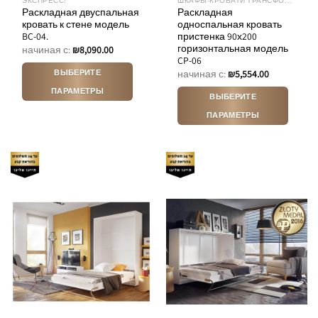
ЭКСПРЕСС!
ШКАФЫ-КРОВАТИ ТРАНСФОРМЕРЫ
Раскладная двуспальная
Раскладная
кровать к стене модель
односпальная кровать
BC-04.
пристенка 90х200
горизонтальная модель
начиная с:
₪
8,090.00
CP-06
ВЫБЕРИТЕ
начиная с:
₪
5,554.00
ПАРАМЕТРЫ
ВЫБЕРИТЕ
Этот
ПАРАМЕТРЫ
товар
Этот
имеет
товар
несколько
имеет
вариаций.
несколько
Опции
вариаций.
можно
Опции
выбрать
можно
на
выбрать
странице
на
товара.
странице
товара.