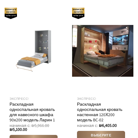
товар
имеет
несколько
вариаций.
Опции
можно
выбрать
на
странице
товара.
ЭКСПРЕСС!
ЭКСПРЕСС!
Раскладная
Раскладная
односпальная кровать
односпальная кровать
для навесного шкафа
настенная 120Х200
90х200 модель Ларин 1
модель BC-02
начиная с:
₪
5,966.00
начиная с:
₪
6,405.00
₪
5,100.00
ВЫБЕРИТЕ