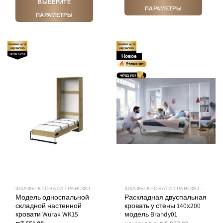
ВЫБЕРИТЕ
ПАРАМЕТРЫ
ПАРАМЕТРЫ
Этот
Этот
товар
товар
имеет
имеет
несколько
Новое
несколько
вариаций.
вариаций.
Опции
Опции
можно
можно
выбрать
выбрать
на
на
странице
странице
товара.
товара.
ШКАФЫ-КРОВАТИ ТРАНСФОРМЕРЫ
ШКАФЫ-КРОВАТИ ТРАНСФОРМЕРЫ
Модель односпальной
Раскладная двуспальная
складной настенной
кровать у стены 140х200
кровати Wurak WK15
модель Brandy01