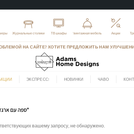
меры
Журнальные столики
ТВ шкафы
винтажная мебель'
Акции
Тр
ОБЛЕМОЙ НА САЙТЕ? ХОТИТЕ ПРЕДЛОЖИТЬ НАМ УЛУЧШЕН
АКЦИИ
ЭКСПРЕСС!
НОВИНКИ
ЧАВО
КОН
ТОВАРЫ С МЕТКОЙ “ספה עם ארגז מצעים”
ответствующих вашему запросу, не обнаружено.