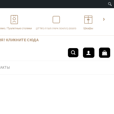
Пои
‹
юмо / Туалетные столики
מזנונים בהתאמה אישית תוצרת כחול לבן
Шкафы
ИЯ? КЛИКНИТЕ СЮДА
ТАКТЫ