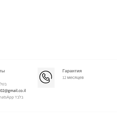
ты
Гарантия
12 месяцев
בט':
02@gmail.co.il
WhatsApp בלבד