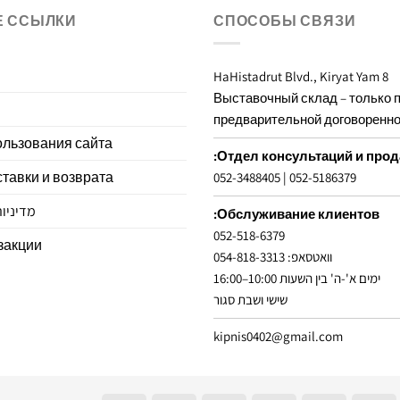
Е ССЫЛКИ
СПОСОБЫ СВЯЗИ
8 HaHistadrut Blvd., Kiryat Yam
Выставочный склад – только 
предварительной договоренн
ользования сайта
Отдел консультаций и прод
тавки и возврата
052-3488405
|
052-5186379
מדיניו
Обслуживание клиентов:
052-518-6379
закции
וואטסאפ: 054-818-3313
ימים א'-ה' בין השעות 10:00–16:00
שישי ושבת סגור
kipnis0402@gmail.com