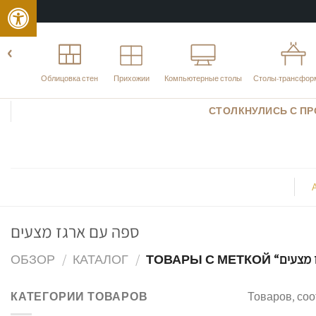
О
WordPress
›
Кухни
Облицовка стен
Прихожии
Компьютерные столы
Столы-трансфор
перейти
СТОЛКНУЛИСЬ С ПР
к
содержанию
ספה עם ארגז מצעים
ОБЗОР
/
КАТАЛОГ
/
КАТЕГОРИИ ТОВАРОВ
Товаров, со