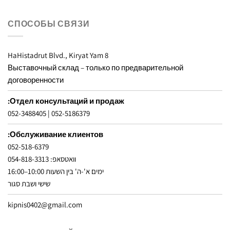
СПОСОБЫ СВЯЗИ
8 HaHistadrut Blvd., Kiryat Yam
Выставочный склад – только по предварительной
договоренности
Отдел консультаций и продаж:
052-3488405
|
052-5186379
Обслуживание клиентов:
052-518-6379
וואטסאפ: 054-818-3313
ימים א'-ה' בין השעות 10:00–16:00
שישי ושבת סגור
kipnis0402@gmail.com