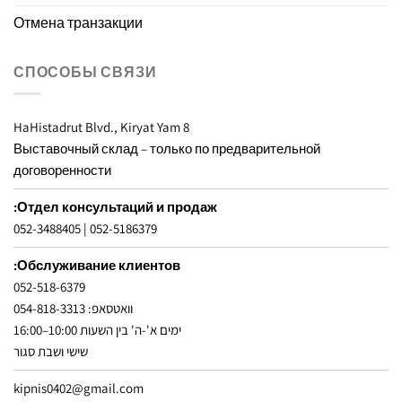
Отмена транзакции
СПОСОБЫ СВЯЗИ
8 HaHistadrut Blvd., Kiryat Yam
Выставочный склад – только по предварительной
договоренности
Отдел консультаций и продаж:
052-3488405
|
052-5186379
Обслуживание клиентов:
052-518-6379
וואטסאפ: 054-818-3313
ימים א'-ה' בין השעות 10:00–16:00
שישי ושבת סגור
kipnis0402@gmail.com