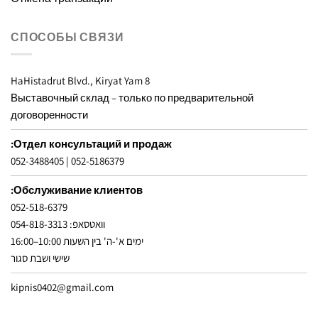
СПОСОБЫ СВЯЗИ
8 HaHistadrut Blvd., Kiryat Yam
Выставочный склад – только по предварительной
договоренности
Отдел консультаций и продаж:
052-3488405
|
052-5186379
Обслуживание клиентов:
052-518-6379
וואטסאפ: 054-818-3313
ימים א'-ה' בין השעות 10:00–16:00
שישי ושבת סגור
kipnis0402@gmail.com