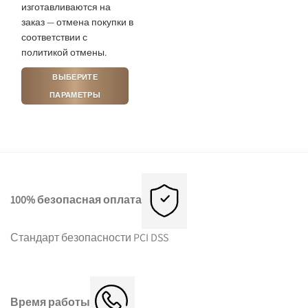
изготавливаются на
заказ — отмена покупки в
соответствии с
политикой отмены.
ВЫБЕРИТЕ
ПАРАМЕТРЫ
Этот
товар
имеет
несколько
вариаций.
Опции
можно
100% безопасная оплата
выбрать
на
Стандарт безопасности PCI DSS
странице
товара.
Время работы