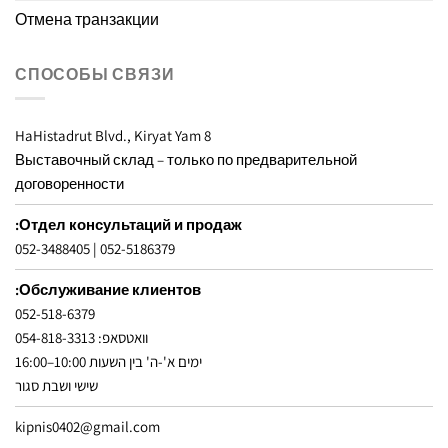
Отмена транзакции
СПОСОБЫ СВЯЗИ
8 HaHistadrut Blvd., Kiryat Yam
Выставочный склад – только по предварительной
договоренности
Отдел консультаций и продаж:
052-3488405
|
052-5186379
Обслуживание клиентов:
052-518-6379
וואטסאפ: 054-818-3313
ימים א'-ה' בין השעות 10:00–16:00
שישי ושבת סגור
kipnis0402@gmail.com