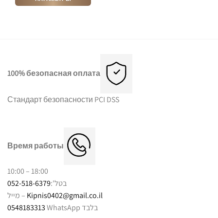
Этот
товар
имеет
несколько
вариаций.
Опции
можно
100% безопасная оплата
выбрать
на
Стандарт безопасности PCI DSS
странице
товара.
Время работы
10:00 – 18:00
052-518-6379
בטל':
מייל –
Kipnis0402@gmail.co.il
0548183313
WhatsApp בלבד