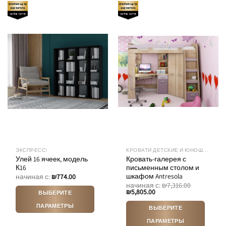
ЭКСПРЕСС!
КРОВАТИ ДЕТСКИЕ И ЮНОШЕСКИЕ
Улей 16 ячеек, модель
Кровать-галерея с
К16
письменным столом и
шкафом Antresola
начиная с:
₪
774.00
начиная с:
₪
7,316.00
₪
5,805.00
ВЫБЕРИТЕ
ПАРАМЕТРЫ
ВЫБЕРИТЕ
Этот
ПАРАМЕТРЫ