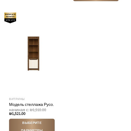
товар
Этот
имеет
товар
несколько
имеет
вариаций.
несколько
Опции
вариаций.
можно
Опции
выбрать
можно
на
выбрать
странице
на
товара.
странице
товара.
ВИТРИНЫ
Модель стеллажа Русо.
начиная с:
₪
1,910.00
₪
1,521.00
ВЫБЕРИТЕ
ПАРАМЕТРЫ