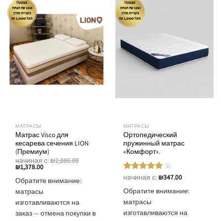
вариаций.
можно
Опции
выбрать
можно
на
выбрать
странице
на
товара.
странице
товара.
МАТРАСЫ
МАТРАСЫ
Матрас Visco для
Ортопедический
кесарева сечения LION
пружинный матрас
(Премиум)
«Комфорт».
начиная с:
₪
2,886.00
(1)
₪
1,378.00
начиная с:
₪
347.00
Оценка
Обратите внимание:
5.00
из 5
Обратите внимание:
матрасы
матрасы
изготавливаются на
изготавливаются на
заказ — отмена покупки в