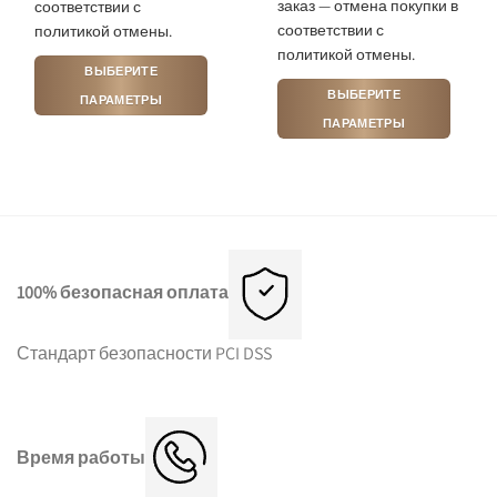
заказ — отмена покупки в
соответствии с
соответствии с
политикой отмены.
политикой отмены.
ВЫБЕРИТЕ
ВЫБЕРИТЕ
ПАРАМЕТРЫ
Этот
ПАРАМЕТРЫ
товар
Этот
имеет
товар
несколько
имеет
вариаций.
несколько
Опции
вариаций.
можно
Опции
выбрать
можно
100% безопасная оплата
на
выбрать
странице
на
Стандарт безопасности PCI DSS
товара.
странице
товара.
Время работы