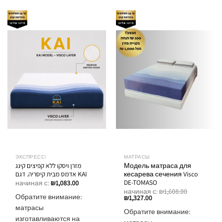
ЭКСПРЕСС!
МАТРАСЫ
מזרן ויסקו ללא קפיצים קינג
Модель матраса для
אדמס מבית קיסריה. דגם KAI
кесарева сечения Visco
DE-TOMASO
начиная с:
₪
1,083.00
начиная с:
₪
1,608.00
Обратите внимание:
₪
1,327.00
матрасы
Обратите внимание:
изготавливаются на