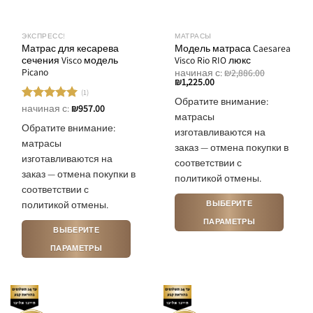
ЭКСПРЕСС!
МАТРАСЫ
Матрас для кесарева
Модель матраса Caesarea
сечения Visco модель
Visco Rio RIO люкс
Picano
начиная с:
₪
2,886.00
₪
1,225.00
(1)
Обратите внимание:
начиная с:
₪
957.00
Оценка
матрасы
5.00
из 5
Обратите внимание:
изготавливаются на
матрасы
заказ — отмена покупки в
изготавливаются на
соответствии с
заказ — отмена покупки в
политикой отмены.
соответствии с
ВЫБЕРИТЕ
политикой отмены.
ПАРАМЕТРЫ
ВЫБЕРИТЕ
Этот
ПАРАМЕТРЫ
товар
Этот
имеет
товар
несколько
имеет
вариаций.
несколько
Опции