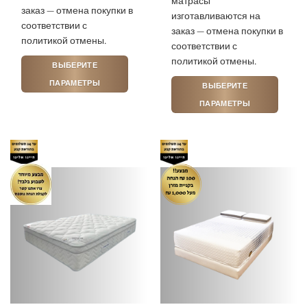
матрасы
заказ — отмена покупки в
изготавливаются на
соответствии с
заказ — отмена покупки в
политикой отмены.
соответствии с
политикой отмены.
ВЫБЕРИТЕ
ПАРАМЕТРЫ
ВЫБЕРИТЕ
Этот
ПАРАМЕТРЫ
товар
Этот
имеет
товар
несколько
имеет
вариаций.
несколько
Опции
вариаций.
можно
Опции
выбрать
можно
на
выбрать
странице
на
товара.
странице
товара.