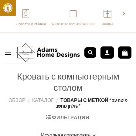
›
‹
Трюмо / Туалетные столики
מזנונים בהתאמה אישית תוצרת כחול לבן
Шкафы
перейти
к
содержанию
Кровать с компьютерным
столом
ОБЗОР
/
КАТАЛОГ
/
ТОВАРЫ С МЕТКОЙ “מיטה עם
שולחן מחשב”
ФИЛЬТРАЦИЯ